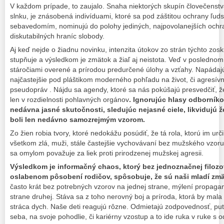
V každom prípade, to zaujalo. Snaha niektorých skupín človečenstv
slnku, je znásobená indivíduami, ktoré sa pod záštitou ochrany ľu
sebavedomím, nominujú do polohy jediných, najpovolanejších ochra
diskutabilných hraníc slobody.
Aj keď nejde o žiadnu novinku, intenzita útokov zo strán týchto zos
stupňuje a výsledkom je zmätok a žiaľ aj neistota. Veď v poslednom
stáročiami overené a prírodou predurčené úlohy a vzťahy. Napádajú s
najčastejšie pod pláštikom moderného pohľadu na život, či agres
pseudopráv . Nájdu sa agendy, ktoré sa nás pokúšajú presvedčiť, ž
len v rozdielnosti pohlavných orgánov
. Ignorujúc hlasy odborníko
nedávna jasné skutočnosti, sledujúc nejasné ciele, likvidujú 
boli len nedávno samozrejmým vzorom.
Zo žien robia tvory, ktoré nedokážu posúdiť, že tá rola, ktorú im urč
všetkom zlá, muži, stále častejšie vychovávaní bez mužského vzoru, 
sa omylom považuje za liek proti prirodzenej mužskej agresii.
Výsledkom je informačný chaos, ktorý bez jednoznačnej filozof
oslabenom pôsobení rodičov, spôsobuje, že sú naši mladí zmä
často krát bez potrebných vzorov na jednej strane, mýlení propaga
strane druhej. Stáva sa z toho nerovný boj a príroda, ktorá by mal
stráca dych. Naše deti reagujú rôzne. Odmietajú zodpovednosť, put
seba, na svoje pohodlie, či kariérny vzostup a to ide ruka v ruke s