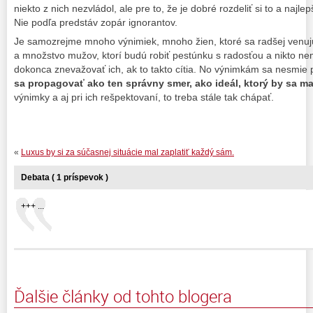
niekto z nich nezvládol, ale pre to, že je dobré rozdeliť si to a najl
Nie podľa predstáv zopár ignorantov.
Je samozrejme mnoho výnimiek, mnoho žien, ktoré sa radšej venuj
a množstvo mužov, ktorí budú robiť pestúnku s radosťou a nikto n
dokonca znevažovať ich, ak to takto cítia. No výnimkám sa nesmie p
sa propagovať ako ten správny smer, ako ideál,
ktorý by sa m
výnimky a aj pri ich rešpektovaní, to treba stále tak chápať.
«
Luxus by si za súčasnej situácie mal zaplatiť každý sám.
Debata ( 1 príspevok )
+++ ...
Ďalšie články od tohto blogera