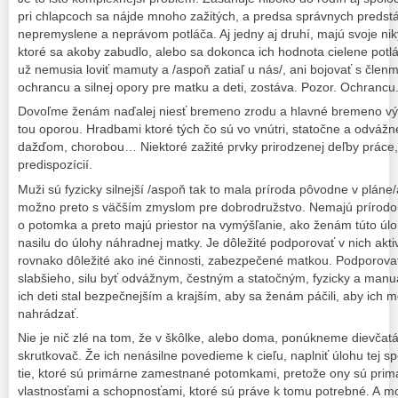
pri chlapcoch sa nájde mnoho zažitých, a predsa správnych predstá
nepremyslene a neprávom potláča. Aj jedny aj druhí, majú svoje ni
ktoré sa akoby zabudlo, alebo sa dokonca ich hodnota cielene pot
už nemusia loviť mamuty a /aspoň zatiaľ u nás/, ani bojovať s členm
ochrancu a silnej opory pre matku a deti, zostáva. Pozor. Ochrancu.
Dovoľme ženám naďalej niesť bremeno zrodu a hlavné bremeno v
tou oporou. Hradbami ktoré tých čo sú vo vnútri, statočne a odvážn
dažďom, chorobou… Niektoré zažité prvky prirodzenej deľby práce,
predispozícií.
Muži sú fyzicky silnejší /aspoň tak to mala príroda pôvodne v plán
možno preto s väčším zmyslom pre dobrodružstvo. Nemajú prírodo
o potomka a preto majú priestor na vymýšľanie, ako ženám túto úlohu
nasilu do úlohy náhradnej matky. Je dôležité podporovať v nich aktivi
rovnako dôležité ako iné činnosti, zabezpečené matkou. Podporovať 
slabšieho, silu byť odvážnym, čestným a statočným, fyzicky a manu
ich deti stal bezpečnejším a krajším, aby sa ženám páčili, aby ich 
nahrádzať.
Nie je nič zlé na tom, že v škôlke, alebo doma, ponúkneme dievča
skrutkovač. Že ich nenásilne povedieme k cieľu, naplniť úlohu tej s
tie, ktoré sú primárne zamestnané potomkami, pretože ony sú prim
vlastnosťami a schopnosťami, ktoré sú práve k tomu potrebné. A mož