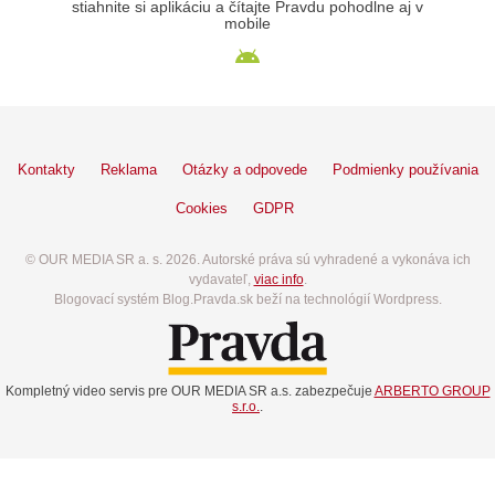
stiahnite si aplikáciu a čítajte Pravdu pohodlne aj v
mobile
Kontakty
Reklama
Otázky a odpovede
Podmienky používania
Cookies
GDPR
© OUR MEDIA SR a. s. 2026. Autorské práva sú vyhradené a vykonáva ich
vydavateľ,
viac info
.
Blogovací systém Blog.Pravda.sk beží na technológií Wordpress.
Kompletný video servis pre OUR MEDIA SR a.s. zabezpečuje
ARBERTO GROUP
s.r.o.
.