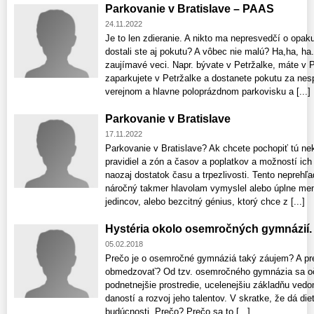
Parkovanie v Bratislave – PAAS
24.11.2022
Je to len zdieranie. A nikto ma nepresvedčí o opaku
dostali ste aj pokutu? A vôbec nie malú? Ha,ha, h
zaujímavé veci. Napr. bývate v Petržalke, máte v P
zaparkujete v Petržalke a dostanete pokutu za nes
verejnom a hlavne poloprázdnom parkovisku a [...]
Parkovanie v Bratislave
17.11.2022
Parkovanie v Bratislave? Ak chcete pochopiť tú nek
pravidiel a zón a časov a poplatkov a možností ich 
naozaj dostatok času a trpezlivosti. Tento nepreh
náročný takmer hlavolam vymyslel alebo úplne ment
jedincov, alebo bezcitný génius, ktorý chce z [...]
Hystéria okolo osemročných gymnázií
05.02.2018
Prečo je o osemročné gymnáziá taký záujem? A pre
obmedzovať? Od tzv. osemročného gymnázia sa oč
podnetnejšie prostredie, ucelenejšiu základňu vedom
daností a rozvoj jeho talentov. V skratke, že dá die
budúcnosti. Prečo? Prečo sa to [...]