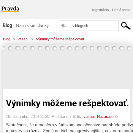
Registrácia
Prihlásenie
Blog
Najnovšie články
Najčítanejšie články
Blog
>
vasabi
>
Výnimky môžeme rešpektovať.
Najkomentovanejšie články
Zoznam blogov
Komerčné blogy
Výnimky môžeme rešpektovať.
15. decembra 2014 11:20
, Prečítané 2 616x,
vasabi
,
Nezaradené
Skutočnosť, že atmosféra v ľudskom spoločenstve nadobúda podivné
a názory sa rôznia. Znejú od tých najagresívnejších, cez nerozhod