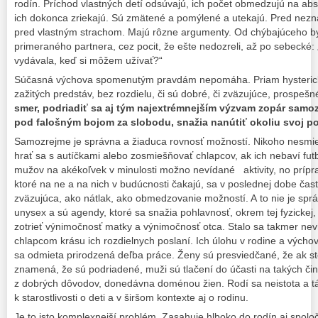
rodín. Príchod vlastných detí odsúvajú, ich počet obmedzujú na a
ich dokonca zriekajú. Sú zmätené a pomýlené a utekajú. Pred ne
pred vlastným strachom. Majú rôzne argumenty. Od chýbajúceho bytu
primeraného partnera, cez pocit, že ešte nedozreli, až po sebecké:
vydávala, keď si môžem užívať?“
Súčasná výchova spomenutým pravdám nepomáha. Priam hysterick
zažitých predstáv, bez rozdielu, či sú dobré, či zväzujúce, prospeš
smer, podriadiť sa aj tým najextrémnejším výzvam zopár samoz
pod falošným bojom za slobodu, snažia nanútiť okoliu svoj po
Samozrejme je správna a žiaduca rovnosť možností. Nikoho nesmie
hrať sa s autíčkami alebo zosmiešňovať chlapcov, ak ich nebaví fut
mužov na akékoľvek v minulosti možno nevídané aktivity, no príprav
ktoré na ne a na nich v budúcnosti čakajú, sa v poslednej dobe čas
zväzujúca, ako nátlak, ako obmedzovanie možností. A to nie je spr
unysex a sú agendy, ktoré sa snažia pohlavnosť, okrem tej fyzickej,
zotrieť výnimočnosť matky a výnimočnosť otca. Stalo sa takmer n
chlapcom krásu ich rozdielnych poslaní. Ich úlohu v rodine a vých
sa odmieta prirodzená deľba práce. Ženy sú presviedčané, že ak sto
znamená, že sú podriadené, muži sú tlačení do účasti na takých činn
z dobrých dôvodov, donedávna doménou žien. Rodí sa neistota a t
k starostlivosti o deti a v širšom kontexte aj o rodinu.
Je to isto komplexnejší problém. Zasahuje hlboko do rodín aj spoločn